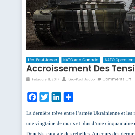
Léo-Paul Jacob
NATO And Canada
NATO Operation
Accroissement Des Tensio
Posted
Author
o
Comments Off
February 11, 2017
Léo-Paul Jacob
on
A
d
Facebook
Twitter
LinkedIn
Share
te
e
U
La dernière trêve entre l’armée Ukrainienne et les 
su
une vingtaine de morts et plus d’une cinquantaine 
à
Donetsk, capitale des rebelles. Au cours des dernie
la