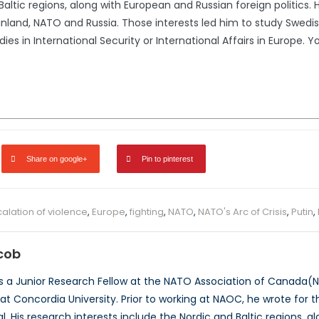
Baltic regions, along with European and Russian foreign politics. 
nland, NATO and Russia. Those interests led him to study Swedish
ies in International Security or International Affairs in Europe.
Share on google+
Pin to pinterest
alation of violence
,
Europe
,
fighting
,
NATO
,
NATO's Arc of Crisis
,
Putin
,
cob
s a Junior Research Fellow at the NATO Association of Canada(NAO
 at Concordia University. Prior to working at NAOC, he wrote for the 
. His research interests include the Nordic and Baltic regions, a