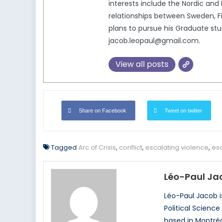
interests include the Nordic and 
relationships between Sweden, Fi
plans to pursue his Graduate stud
jacob.leopaul@gmail.com.
View all posts
Share on Facebook
Tweet on twitter
Tagged
Arc of Crisis
,
conflict
,
escalating violence
,
esc
Léo-Paul Ja
Léo-Paul Jacob i
Political Science
based in Montréal