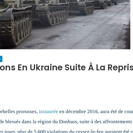
s
ns En Ukraine Suite À La Repris
n
ccroissement
es
nsions
n
kraine
rebelles prorusses,
instaurée
en décembre 2016, aura été de cour
ite
de blessés dans la région du Donbass, suite à des affrontements 
rs jours, plus de 5.600 violations du cessez-le-feu auraient été
r