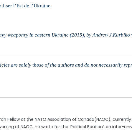
liser l’Est de l’Ukraine.
y weaponry in eastern Ukraine (2015), by Andrew J.Kurbiko 
cles are solely those of the authors and do not necessarily rep
rch Fellow at the NATO Association of Canada(NAOC), currently in 
working at NAOC, he wrote for the ‘Political Bouillon’, an inter-un