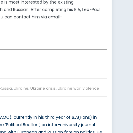
He is most interested by the existing
 and Russian. After completing his B.A, Léo-Paul
 You can contact him via email-
Russia
,
Ukraine
,
Ukraine crisis
,
Ukraine war
,
violence
C), currently in his third year of B.A(Hons) in
‘Political Bouillon’, an inter-university journal
long with European and Russian foreign politics. He