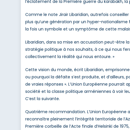
l’éclatement de la Première guerre du karabakh, la
Comme le note Jirair Libaridian, autrefois conseille
plus qu’une génération par un hyper-nationalisme f
la fois un symbole et un symptôme de cette malais
Libaridian, dans sa mise en accusation peut-être 
stratégie politique à nos souhaits, à ce qui nous f
collectivement la réalité qui nous entoure. »
Cette vision du monde, écrit Libaridian, emprisonne
ou pourquoi la défaite s’est produite, et d’ailleurs
de vraies réponses ». L’Union Européenne pourrait ap
société et la classe politique arméniennes à voir le
C’est la suivante.
Quatrième recommandation. L’Union Européenne aura
reconnaître pleinement l’intégrité territoriale de l’
Première corbeille de l’Acte finale d’Helsinki de 19