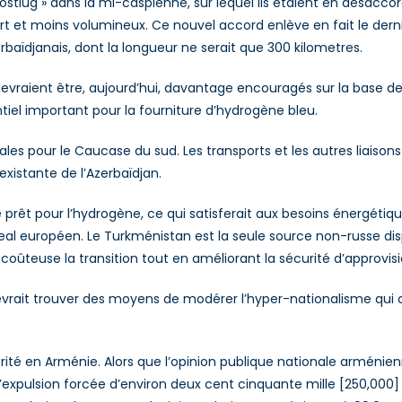
tlug » dans la mi-caspienne, sur lequel ils étaient en désaccor
urt et moins volumineux. Ce nouvel accord enlève en fait le der
erbaïdjanais, dont la longueur ne serait que 300 kilometres.
raient être, aujourd’hui, davantage encouragés sur la base des
ntiel important pour la fourniture d’hydrogène bleu.
es pour le Caucase du sud. Les transports et les autres liaison
existante de l’Azerbaïdjan.
prêt pour l’hydrogène, ce qui satisferait aux besoins énergétiqu
deal européen. Le Turkménistan est la seule source non-russe di
s coûteuse la transition tout en améliorant la sécurité d’approvi
ait trouver des moyens de modérer l’hyper-nationalisme qui ca
ité en Arménie. Alors que l’opinion publique nationale arménienn
l’expulsion forcée d’environ deux cent cinquante mille [250,000]