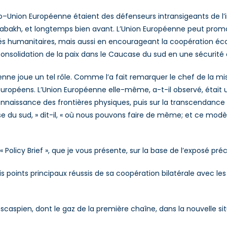
o–Union Européenne étaient des défenseurs intransigeants de l’
bakh, et longtemps bien avant. L’Union Européenne peut promou
s humanitaires, mais aussi en encourageant la coopération éco
 consolidation de la paix dans le Caucase du sud en une sécurité 
nne joue un tel rôle. Comme l’a fait remarquer le chef de la mis
ropéens. L’Union Européenne elle-même, a-t-il observé, était u
naissance des frontières physiques, puis sur la transcendance 
u sud, » dit-il, « où nous pouvons faire de même; et ce modèle, » 
olicy Brief », que je vous présente, sur la base de l’exposé préc
ints principaux réussis de sa coopération bilatérale avec les p
ien, dont le gaz de la première chaîne, dans la nouvelle situat