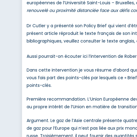
européennes de l’Université Saint-Louis – Bruxelles, 
C
renouvelé ou proximité distanciée face aux défis 
d
la
Pa
Dr Cutler y a présenté son Policy Brief qui vient d’êt
D
présent article réproduit le texte français de son 
le
bibliographiques, veuillez consulter le texte anglai
C
d
Aussi pourrait-on écouter ici l’intervention de Robert
S
Dans cette intervention je vous résume d’abord quatr
vous fais part des points-clés par lesquels ce « B
points-clés.
Première recommandation. L’Union Européenne devra
au propre intérêt de l’Union en matière de transition
Argument. Le gaz de l’Asie centrale présente quatre
de gaz pour l’Europe qui n’est pas liée aux prix mo
russe. Troisièmement, il peut fournir des quantités 