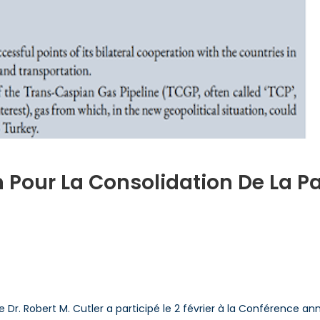
 Pour La Consolidation De La P
n
e
azoduc
ranscaspien
our
. Robert M. Cutler a participé le 2 février à la Conférence annue