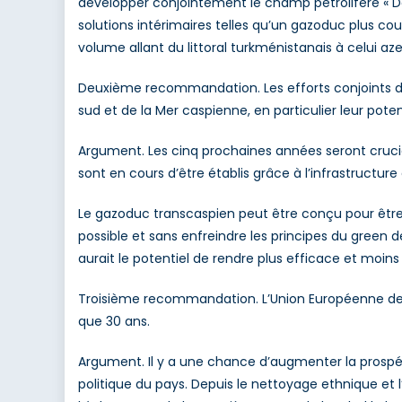
développer conjointement le champ pétrolifère « Dos
solutions intérimaires telles qu’un gazoduc plus co
volume allant du littoral turkménistanais à celui az
Deuxième recommandation. Les efforts conjoints dev
sud et de la Mer caspienne, en particulier leur pote
Argument. Les cinq prochaines années seront crucial
sont en cours d’être établis grâce à l’infrastructure 
Le gazoduc transcaspien peut être conçu pour être 
possible et sans enfreindre les principes du green 
aurait le potentiel de rendre plus efficace et moin
Troisième recommandation. L’Union Européenne devr
que 30 ans.
Argument. Il y a une chance d’augmenter la prospér
politique du pays. Depuis le nettoyage ethnique et 