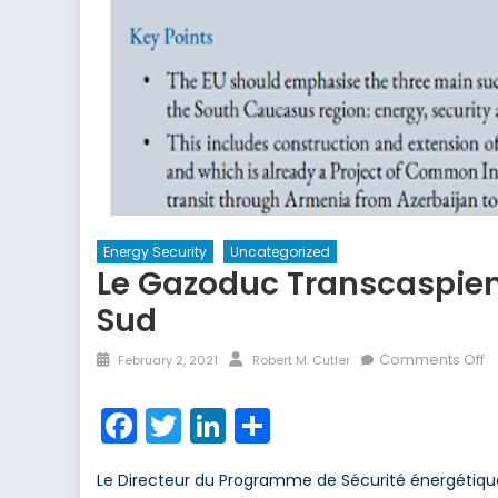
Energy Security
Uncategorized
Le Gazoduc Transcaspien
Sud
Posted
Author
o
Comments Off
February 2, 2021
Robert M. Cutler
on
L
G
Facebook
Twitter
LinkedIn
Share
T
P
Le Directeur du Programme de Sécurité énergétique Dr
la