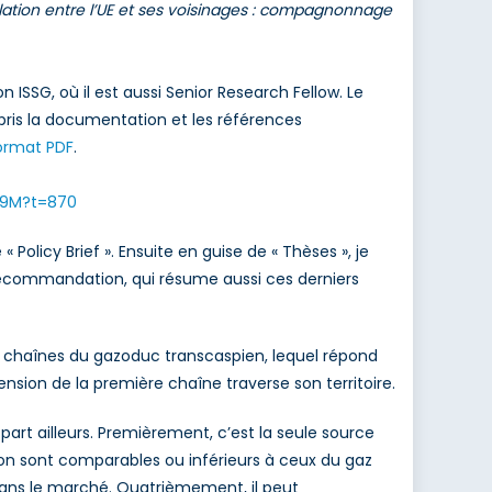
elation entre l’UE et ses voisinages : compagnonnage
n ISSG, où il est aussi Senior Research Fellow. Le
mpris la documentation et les références
ormat PDF
.
89M?t=870
olicy Brief ». Ensuite en guise de « Thèses », je
e recommandation, qui résume aussi ces derniers
 chaînes du gazoduc transcaspien, lequel répond
ension de la première chaîne traverse son territoire.
art ailleurs. Premièrement, c’est la seule source
ison sont comparables ou inférieurs à ceux du gaz
e dans le marché. Quatrièmement, il peut