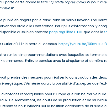
qui porte cette année le titre :
Quid de l’après Covid 19 pour la r
onsolidation
communs?
e
ix
re publié en anglais par le think-tank bruxellois Beyond The Horizo
ans
intervention orale à la Conférence. Pour plus d’information, y co
s, disponible aussi bien comme
page régulière HTML
que dans le
f
aucase
u
 Cutler où il lit le texte ci-dessous:
https://youtu.be/60BzOTJU
ud
e sur les cinq recommandations avec lesquelles se termine le « P
rief » commence. Enfin, je conclus avec la cinquième et dernièr
it prendre des mesures pour réaliser la construction des deux
 énergétique. L’Arménie aurait la possibilité d’accepter que l’ext
 avantages remarquables pour l’Europe que l’on ne trouve nulle p
ndiaux. Deuxièmement, les coûts de sa production et de sa livra
suffisantes pour infléchir sur la position dominante de la russi