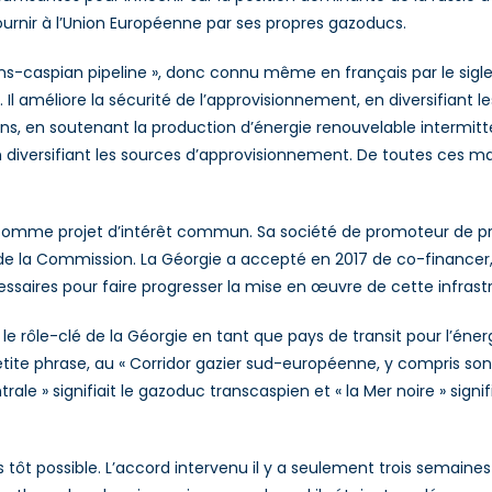
fournir à l’Union Européenne par ses propres gazoducs.
ns-caspian pipeline », donc connu même en français par le sigle 
 Il améliore la sécurité de l’approvisionnement, en diversifiant le
sions, en soutenant la production d’énergie renouvelable intermi
n diversifiant les sources d’approvisionnement. De toutes ces ma
omme projet d’intérêt commun. Sa société de promoteur de proj
de la Commission. La Géorgie a accepté en 2017 de co-financer,
ssaires pour faire progresser la mise en œuvre de cette infrast
 le rôle-clé de la Géorgie en tant que pays de transit pour l’éne
etite phrase, au « Corridor gazier sud-européenne, y compris son e
ntrale » signifiait le gazoduc transcaspien et « la Mer noire » s
us tôt possible. L’accord intervenu il y a seulement trois semaine