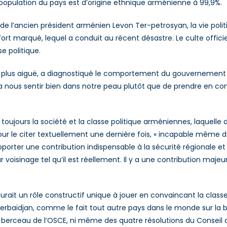
 population du pays est d’origine ethnique arménienne à 99,9%.
r de l’ancien président arménien Levon Ter-petrosyan, la vie pol
ort marqué, lequel a conduit au récent désastre. Le culte offici
e politique.
la plus aiguë, a diagnostiqué le comportement du gouvernement
era nous sentir bien dans notre peau plutôt que de prendre en co
 toujours la société et la classe politique arméniennes, laquel
, pour le citer textuellement une dernière fois, « incapable même
porter une contribution indispensable à la sécurité régionale et
ur voisinage tel qu’il est réellement. Il y a une contribution maj
it un rôle constructif unique à jouer en convaincant la class
Azerbaïdjan, comme le fait tout autre pays dans le monde sur la ba
75, berceau de l’OSCE, ni même des quatre résolutions du Conseil