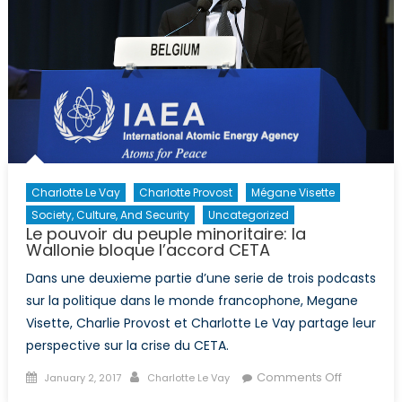
Charlotte Le Vay
Charlotte Provost
Mégane Visette
Society, Culture, And Security
Uncategorized
Le pouvoir du peuple minoritaire: la
Wallonie bloque l’accord CETA
Dans une deuxieme partie d’une serie de trois podcasts
sur la politique dans le monde francophone, Megane
Visette, Charlie Provost et Charlotte Le Vay partage leur
perspective sur la crise du CETA.
Posted
Author
on
Comments Off
January 2, 2017
Charlotte Le Vay
on
Le