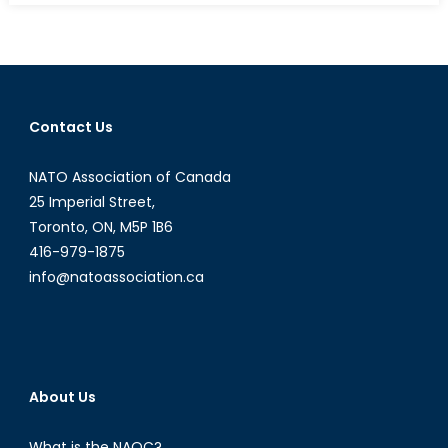
pouvoir
du
peuple
minoritaire
la
Contact Us
Wallonie
bloque
NATO Association of Canada
l’accord
CETA
25 Imperial Street,
Toronto, ON, M5P 1B6
416-979-1875
info@natoassociation.ca
About Us
What is the NAOC?